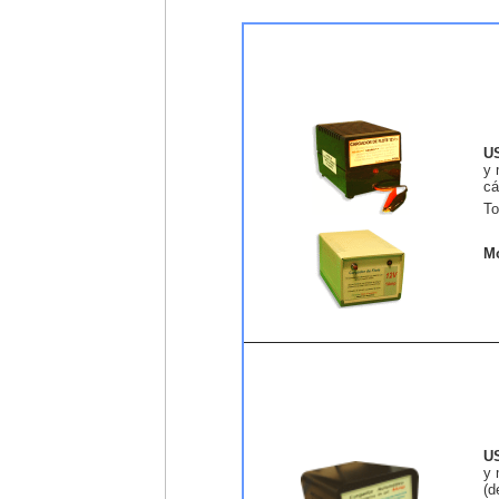
U
y 
cá
To
Mo
U
y 
(d