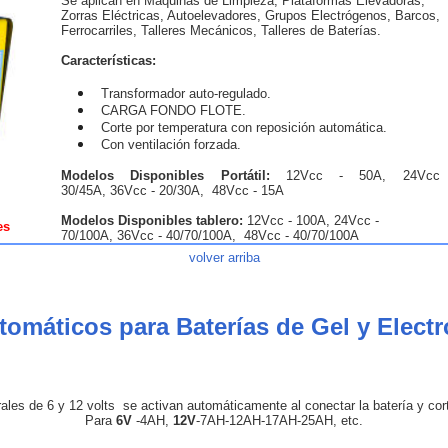
Se aplican en Maquinas de Limpieza, Plataformas Elevadoras,
Zorras Eléctricas, Autoelevadores, Grupos Electrógenos, Barcos,
Ferrocarriles, Talleres Mecánicos, Talleres de Baterías.
Características:
Transformador auto-regulado.
CARGA FONDO FLOTE.
Corte por temperatura con reposición automática.
Con ventilación forzada.
Modelos Disponibles Portátil:
12Vcc - 50A, 24Vcc
30/45A, 36Vcc - 20/30A, 48Vcc - 15A
Modelos Disponibles tablero:
12Vcc - 100A, 24Vcc -
es
70/100A, 36Vcc - 40/70/100A, 48Vcc - 40/70/100A
volver arriba
omáticos para Baterías de Gel y Electr
ales de 6 y 12 volts se activan automáticamente al conectar la batería y cor
Para
6V
-4AH,
12V
-7AH-12AH-17AH-25AH, etc.