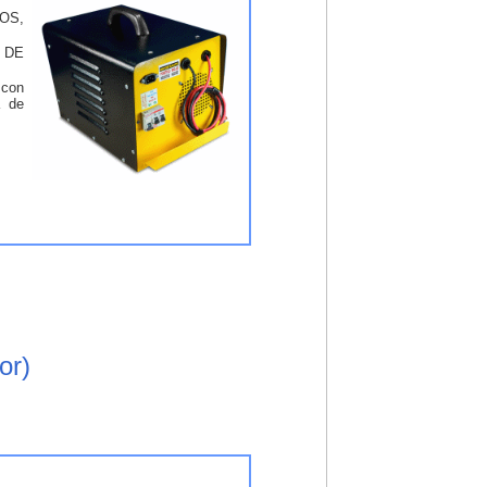
OS,
 DE
 con
a de
or)