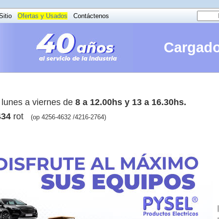
itio
Ofertas y Usados
Contáctenos
Cargado
lunes a viernes de
8 a 12.00hs y 13 a 16.30hs.
434
rot
(op 4256-4632 /4216-2764)