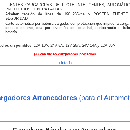
FUENTES CARGADORAS DE FLOTE INTELIGENTES, AUTOMÁTIC
PROTEGIDOS CONTRA FALLAS.
Admiten tensión de línea de 190..235vca y POSEEN FUENTE
SEGURIDAD.
Corte automático por batería cargada, con protección que impide la carga
defecto externo, sea por inversión de polaridad, cortocircuito o fall
batería.
elos disponibles:
12V 10A, 24V 5A, 12V 25A, 24V 14A y 12V 35A
(+) vea video cargadores portatiles
+Info(1)
rgadores Arrancadores
(para el Automot
Cargadores Rápidos con Arrancadores