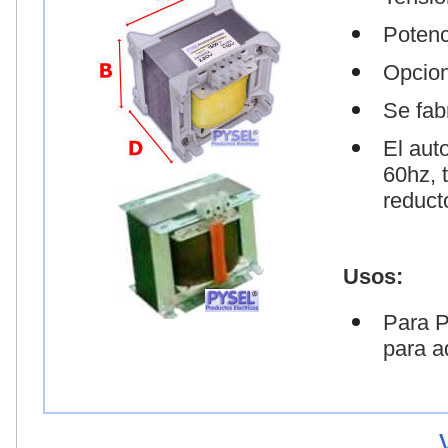
Potenc
Opciona
Se fab
El aut
60hz, 
reduct
Usos:
Para P
para a