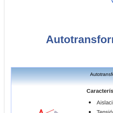
Autotransfor
Autotrans
Caracterís
Aislac
Tensió