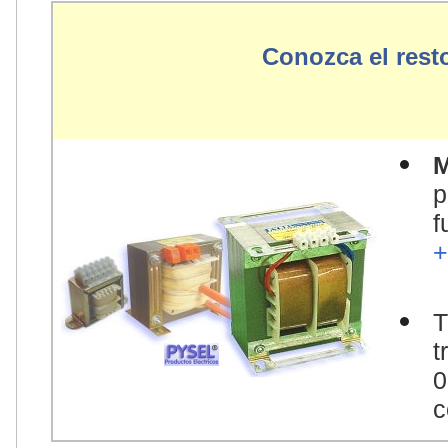
Conozca el rest
M
p
f
+
T
t
0
c