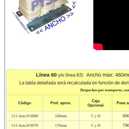
Línea 60
:
Ancho max: 460m
y/o línea 63
La tabla detallada será recalculada en función de deri
Despachos por transporte, cons
Caja
Código
Prof
. aprox.
Peso
a
Opcional
111-Auto3f 6060
160mm
C y D
65
111-Auto3f 6070
170mm
C y D
73