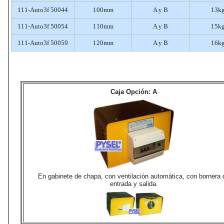
111-Auto3f 50044
100mm
A y B
13k
111-Auto3f 50054
110mm
A y B
15k
111-Auto3f 50059
120mm
A y B
16k
Caja Opción: A
En gabinete de chapa, con ventilación automática, con bornera 
entrada y salida.