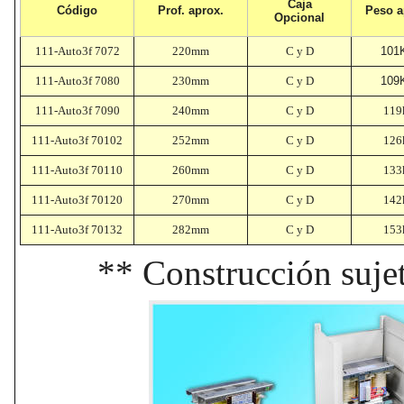
Caja
Código
Prof
. aprox.
Peso
a
Opcional
111-Auto3f 7072
220mm
C y D
101
111-Auto3f 7080
230mm
C y D
109
111-Auto3f 7090
240mm
C y D
119
111-Auto3f 70102
252mm
C y D
126
111-Auto3f 70110
260mm
C y D
133
111-Auto3f 70120
270mm
C y D
142
111-Auto3f 70132
282mm
C y D
153
** Construcción sujet