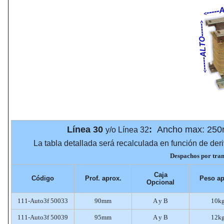
Línea 30
:
Ancho max: 250
y/o Línea 32
La tabla detallada será recalculada en función de deri
Despachos por trans
Caja
Código
Prof
. aprox.
Peso
ap
Opcional
111-Auto3f 50033
90mm
A y B
10k
111-Auto3f 50039
95mm
A y B
12k