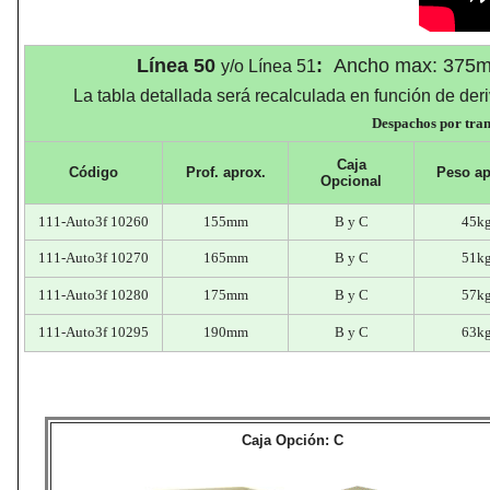
Línea 50
:
Ancho max: 375
y/o Línea 51
La tabla detallada será recalculada en función de deri
Despachos por trans
Caja
Código
Prof
. aprox.
Peso
ap
Opcional
111-Auto3f 10260
155mm
B y C
45k
111-Auto3f 10270
165mm
B y C
51k
111-Auto3f 10280
175mm
B y C
57k
111-Auto3f 10295
190mm
B y C
63k
Caja Opción: C