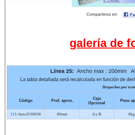
Fa
Compartinos en:
galería de f
Línea 25:
Ancho max : 200mm A
La tabla detallada será recalculada en función de deri
Despachos por trans
Caja
Código
Prof
. aprox.
Peso
ap
Opcional
111-Auto3f 60036
80mm
A y B
6kg