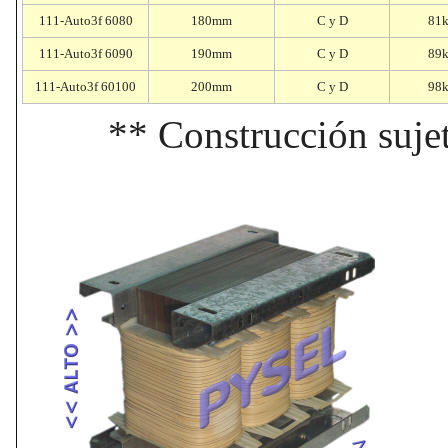
111-Auto3f 6080
180mm
C y D
81
111-Auto3f 6090
190mm
C y D
89
111-Auto3f 60100
200mm
C y D
98
** Construcción sujet